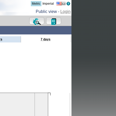
Metric
Imperial
Public view -
Login
rs
7 days